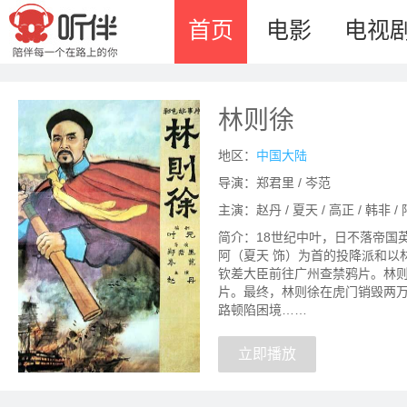
首页
电影
电视
林则徐
地区：
中国大陆
导演：郑君里 / 岑范
主演：赵丹 / 夏天 / 高正 / 韩非 /
简介：18世纪中叶，日不落帝国
阿（夏天 饰）为首的投降派和以
钦差大臣前往广州查禁鸦片。林
片。最终，林则徐在虎门销毁两
路顿陷困境……
立即播放